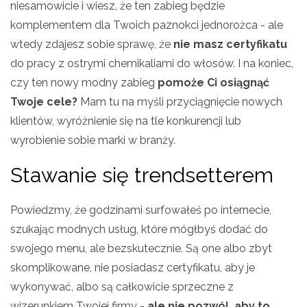
niesamowicie i wiesz, że ten zabieg będzie
komplementem dla Twoich paznokci jednorożca - ale
wtedy zdajesz sobie sprawę, że
nie masz certyfikatu
do pracy z ostrymi chemikaliami do włosów. I na koniec,
czy ten nowy modny zabieg
pomoże Ci osiągnąć
Twoje cele?
Mam tu na myśli przyciągnięcie nowych
klientów, wyróżnienie się na tle konkurencji lub
wyrobienie sobie marki w branży.
Stawanie się trendsetterem
Powiedzmy, że godzinami surfowałeś po internecie,
szukając modnych usług, które mógłbyś dodać do
swojego menu, ale bezskutecznie. Są one albo zbyt
skomplikowane, nie posiadasz certyfikatu, aby je
wykonywać, albo są całkowicie sprzeczne z
wizerunkiem Twojej firmy -
ale nie pozwól, aby to