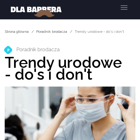
Menu
Strona główna
Poradnik brodacza
Trendy urodowe - do's i don't
Poradnik brodacza
P
Trendy urodowe
- do's i don't